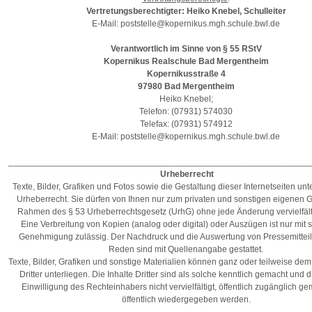
Vertretungsberechtigter: Heiko Knebel, Schulleiter
E-Mail: poststelle@kopernikus.mgh.schule.bwl.de
Verantwortlich im Sinne von § 55 RStV
Kopernikus Realschule Bad Mergentheim
Kopernikusstraße 4
97980 Bad Mergentheim
Heiko Knebel;
Telefon: (07931) 574030
Telefax: (07931) 574912
E-Mail: poststelle@kopernikus.mgh.schule.bwl.de
______________________________________________________________
Urheberrecht
Texte, Bilder, Grafiken und Fotos sowie die Gestaltung dieser Internetseiten un
Urheberrecht. Sie dürfen von Ihnen nur zum privaten und sonstigen eigenen 
Rahmen des § 53 Urheberrechtsgesetz (UrhG) ohne jede Änderung vervielfält
Eine Verbreitung von Kopien (analog oder digital) oder Auszügen ist nur mit sc
Genehmigung zulässig. Der Nachdruck und die Auswertung von Pressemitte
Reden sind mit Quellenangabe gestattet.
Texte, Bilder, Grafiken und sonstige Materialien können ganz oder teilweise de
Dritter unterliegen. Die Inhalte Dritter sind als solche kenntlich gemacht und 
Einwilligung des Rechteinhabers nicht vervielfältigt, öffentlich zugänglich g
öffentlich wiedergegeben werden.