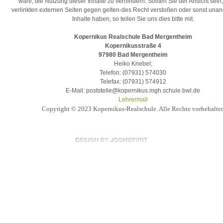
wäre, die Nutzung dieser Inhalte zu verhindern. Sollten Sie der Ansicht sein
verlinkten externen Seiten gegen gelten-des Recht verstoßen oder sonst un
Inhalte haben, so teilen Sie uns dies bitte mit.
Kopernikus Realschule Bad Mergentheim
Kopernikusstraße 4
97980 Bad Mergentheim
Heiko Knebel;
Telefon: (07931) 574030
Telefax: (07931) 574912
E-Mail: poststelle@kopernikus.mgh.schule.bwl.de
Lehrermail
Copyright © 2023 Kopernikus-Realschule. Alle Rechte vorbehalte