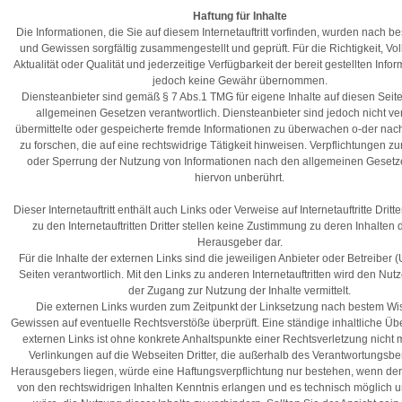
Haftung für Inhalte
Die Informationen, die Sie auf diesem Internetauftritt vorfinden, wurden nach 
und Gewissen sorgfältig zusammengestellt und geprüft. Für die Richtigkeit, Voll
Aktualität oder Qualität und jederzeitige Verfügbarkeit der bereit gestellten Info
jedoch keine Gewähr übernommen.
Diensteanbieter sind gemäß § 7 Abs.1 TMG für eigene Inhalte auf diesen Sei
allgemeinen Gesetzen verantwortlich. Diensteanbieter sind jedoch nicht verp
übermittelte oder gespeicherte fremde Informationen zu überwachen o-der na
zu forschen, die auf eine rechtswidrige Tätigkeit hinweisen. Verpflichtungen z
oder Sperrung der Nutzung von Informationen nach den allgemeinen Gesetz
hiervon unberührt.
Dieser Internetauftritt enthält auch Links oder Verweise auf Internetauftritte Dritt
zu den Internetauftritten Dritter stellen keine Zustimmung zu deren Inhalten
Herausgeber dar.
Für die Inhalte der externen Links sind die jeweiligen Anbieter oder Betreiber 
Seiten verantwortlich. Mit den Links zu anderen Internetauftritten wird den Nutz
der Zugang zur Nutzung der Inhalte vermittelt.
Die externen Links wurden zum Zeitpunkt der Linksetzung nach bestem W
Gewissen auf eventuelle Rechtsverstöße überprüft. Eine ständige inhaltliche Üb
externen Links ist ohne konkrete Anhaltspunkte einer Rechtsverletzung nicht 
Verlinkungen auf die Webseiten Dritter, die außerhalb des Verantwortungsbe
Herausgebers liegen, würde eine Haftungsverpflichtung nur bestehen, wenn de
von den rechtswidrigen Inhalten Kenntnis erlangen und es technisch möglich 